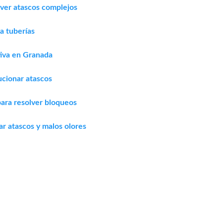
lver atascos complejos
a tuberías
tiva en Granada
ucionar atascos
para resolver bloqueos
r atascos y malos olores