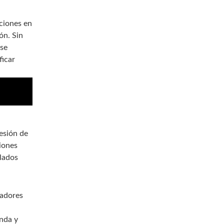
ciones en
ón. Sin
 se
ficar
esión de
ciones
olados
cadores
unda y