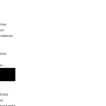
inar
las
tuberías
stos
s.
Estas
su
para este