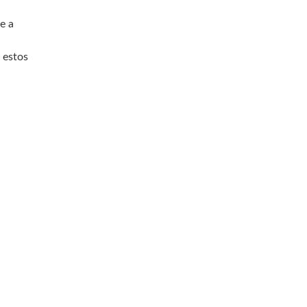
e a
 estos