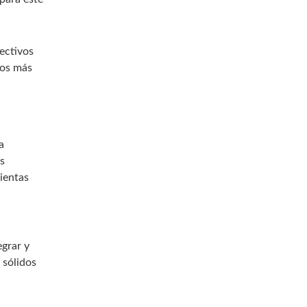
ectivos
dos más
a
s
ientas
egrar y
 sólidos