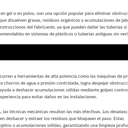
en gel o en polvo, son una opción popular para eliminar obstruc
que disuelven grasas, residuos orgánicos y acumulaciones de jab
nstrucciones del fabricante, ya que pueden dañar las tuberías si
mendables en sistemas de plásticos o tuberías antiguas sin veri
 Granada para solucionar atascos
recurren a herramientas de alta potencia como las máquinas de pr
nte chorros de agua a presión controlada, logra despejar obstruc
o, ayuda a deshacer acumulaciones sólidas mediante golpes contr
periencia para evitar daños en las instalaciones.
 las técnicas mecánicas resultan las más efectivas. Los desatas
iten deshacer y extraer los residuos que bloquean el paso. Estas
bjetos o acumulaciones sólidas, garantizando una limpieza prof