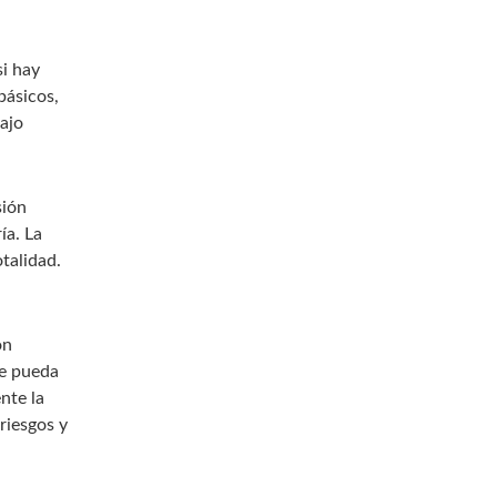
si hay
básicos,
bajo
sión
ía. La
otalidad.
on
ue pueda
nte la
riesgos y