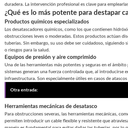
duradera. La intervención profesional es clave para emplearla
¿Qué es lo más potente para destapar c
Productos químicos especializados
Los desatascadores químicos, como los que contienen hidróxid
obstrucciones leves o moderadas. Estos productos actúan diso
tuberías. Sin embargo, su uso debe ser cuidadoso, siguiendo si
o riesgos para la salud.
Equipos de presión y aire comprimido
Una de las herramientas más potentes y seguras en el ámbito 
sistemas generan una fuerza controlada que, al introducirse e
infraestructura. Son especialmente útiles en casos de atascos
Otra entrada:
Desatasco y desbloqueo técnico de condu
Herramientas mecánicas de desatasco
Para obstrucciones severas, las herramientas mecánicas, como
permiten introducir un cable flexible y resistente que atravie
manejo es fundamental para evitar dañar las tuberías, por lo 