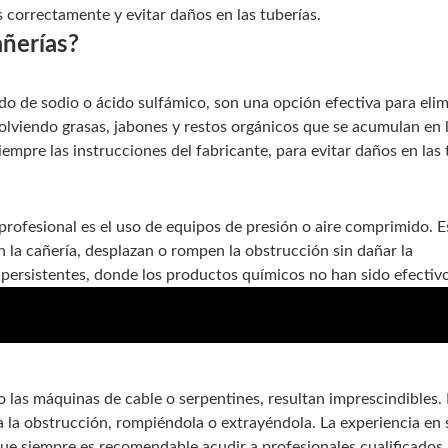
s correctamente y evitar daños en las tuberías.
añerías?
o de sodio o ácido sulfámico, son una opción efectiva para elim
lviendo grasas, jabones y restos orgánicos que se acumulan en 
empre las instrucciones del fabricante, para evitar daños en las 
profesional es el uso de equipos de presión o aire comprimido. E
n la cañería, desplazan o rompen la obstrucción sin dañar la
 persistentes, donde los productos químicos no han sido efectivo
cciones profundas en Granada
 las máquinas de cable o serpentines, resultan imprescindibles. 
sa la obstrucción, rompiéndola o extrayéndola. La experiencia en 
que siempre es recomendable acudir a profesionales cualificados 