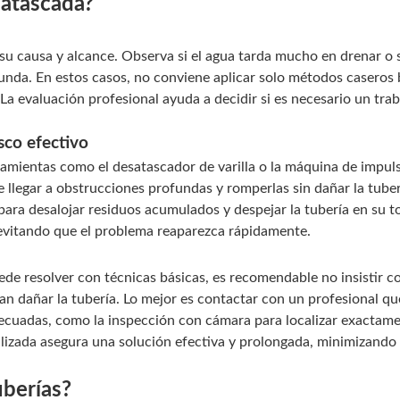
atascada?
su causa y alcance. Observa si el agua tarda mucho en drenar o 
funda. En estos casos, no conviene aplicar solo métodos caseros 
 La evaluación profesional ayuda a decidir si es necesario un tra
sco efectivo
rramientas como el desatascador de varilla o la máquina de impul
e llegar a obstrucciones profundas y romperlas sin dañar la tuber
 para desalojar residuos acumulados y despejar la tubería en su t
evitando que el problema reaparezca rápidamente.
de resolver con técnicas básicas, es recomendable no insistir c
n dañar la tubería. Lo mejor es contactar con un profesional q
decuadas, como la inspección con cámara para localizar exactame
lizada asegura una solución efectiva y prolongada, minimizando 
uberías?