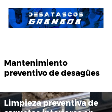
Saltar
al
contenido
Mantenimiento
preventivo de desagües
Limpieza preventiva de