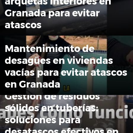
arquetas interiores en
Granada para evitar
atascos
Mantenimiento de
desagües en viviendas
vacías para evitar atascos
en Granada
Gestión de residuos
sólidos en tuberías:
soluciones para
desatascos efectivos en